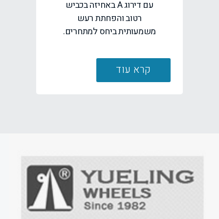
עם דירוג A באחיזה בכביש
רטוב והפחתת רעש
משמעותית ביחס למתחרים.
קרא עוד