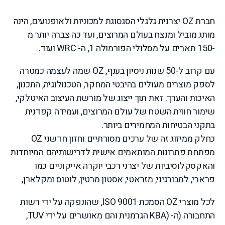
חברת OZ יצרנית גלגלי הסגסוגת למכוניות ולאופנועים, הינה
מותג מוביל ומנצח בעולם המרוצים, ועד כה צברה יותר מ
-150 תארים על מסלולי הפורמולה 1, ה- WRC ועוד.
עם קרוב ל-50 שנות ניסיון בענף, OZ שמה לעצמה כמטרה
לספק מוצרים מעולים בהיבטי המחקר, הטכנולוגיה, התכנון,
האיכות והערך. זאת תוך ייצוג של מורשת העיצוב האיטלקי,
שימור חווית השטח של עולם המרוצים, ועמידה קפדנית
בתקני הבטיחות המחמירים ביותר.
כחלק ממיזוג זה של ערכים מסורתיים וחזון חדשני OZ
מפתחת פתרונות המותאמים אישית לדרישותיהם המיוחדות
והאקסקלוסיביות של יצרני רכבי יוקרה אייקוניים כמו
פרארי, למבורגיני, מזראטי, אסטון מרטין, לוטוס ומקלארן,
לכל מוצרי OZ הסמכת ISO 9001, שהונפקה על ידי רשות
התחבורה (ה- (KBA הגרמנית והם מאושרים על ידי TUV,