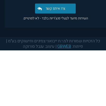
צרו איתנו קשר
השירות מיועד לבעלי פנצ'ריות בלבד - לא לפרטיים.
Scroll
to
top
כל הזכויות שמורות למ.י.ח ייבואני צמיגים וחישוקים בע״מ |
פיתוח:
GBWEB
| עיצוב: ענבל סורוקה