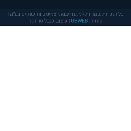
Scroll
to
top
כל הזכויות שמורות למ.י.ח ייבואני צמיגים וחישוקים בע״מ |
פיתוח:
GBWEB
| עיצוב: ענבל סורוקה