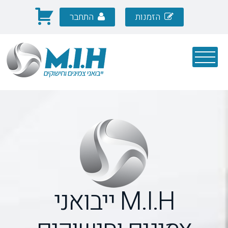
הזמנות
התחבר
כניסה
M.I.H ייבואני